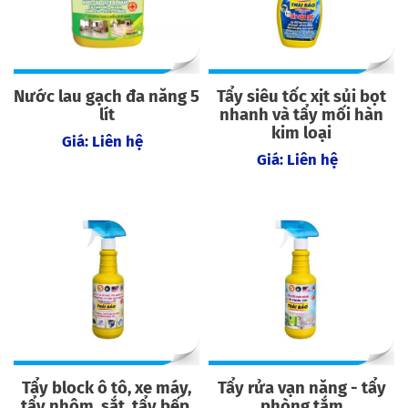
Nước lau gạch đa năng 5
Tẩy siêu tốc xịt sủi bọt
lít
nhanh và tẩy mối hàn
kim loại
Giá: Liên hệ
Giá: Liên hệ
Tẩy block ô tô, xe máy,
Tẩy rửa vạn năng - tẩy
tẩy nhôm, sắt, tẩy bếp,
phòng tắm