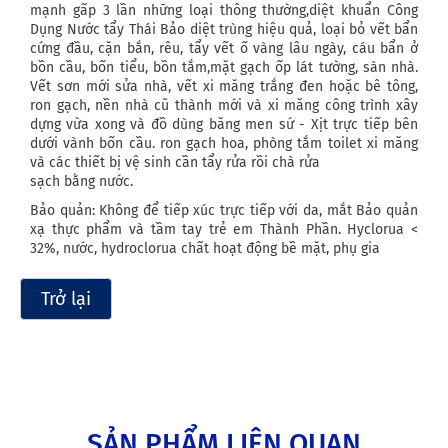
mạnh gấp 3 lần những loại thông thường,diệt khuẩn Công
Dụng Nước tẩy Thái Bảo diệt trùng hiệu quả, loại bỏ vết bẩn
cứng đầu, cặn bắn, rêu, tẩy vết ố vàng lâu ngày, cáu bẩn ở
bồn cầu, bốn tiểu, bồn tắm,mặt gạch ốp lát tường, sàn nhà.
Vết sơn mới sửa nhà, vết xi măng trắng đen hoặc bê tông,
ron gạch, nền nhà cũ thành mới và xi măng công trình xây
dựng vừa xong và đồ dùng băng men sứ - Xịt trực tiếp bên
dưới vành bốn cầu. ron gạch hoa, phòng tắm toilet xi măng
và các thiết bị vệ sinh cần tẩy rửa rồi chà rửa
sạch bằng nước.
Bảo quản: Không để tiếp xúc trực tiếp với da, mắt Bảo quản
xạ thực phẩm và tầm tay trẻ em Thành Phần. Hyclorua <
32%, nước, hydroclorua chất hoạt động bề mặt, phụ gia
Trở lại
SẢN PHẨM LIÊN QUAN