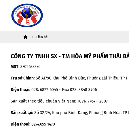
Liên hệ
CÔNG TY TNHH SX - TM HÓA MỸ PHẨM THÁI B
MST
: 3702633376
Trụ sở Chính:
Số A179C Khu Phố Bình Đức, Phường Lái Thiêu, TP H
Điện thoại:
028. 6822 6045 - Fax: 028. 3848 3906
Sản xuất theo tiêu chuẩn Việt Nam: TCVN 7764-1:2007
Sản xuất tại:
Số 32/2A, Khu phố Bình Đáng, Phường Bình Hòa, TP 
Điện thoại:
0274.655 1470