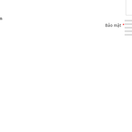
om
Bảo mật
*