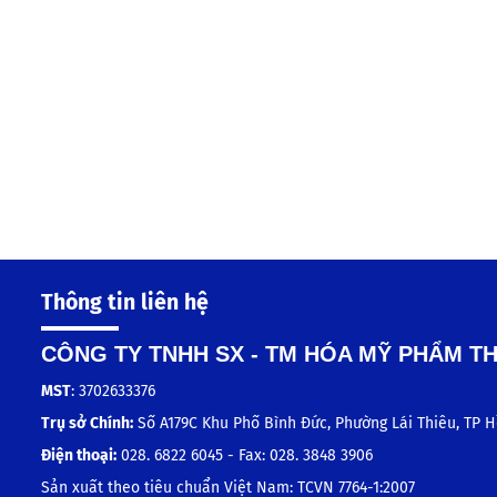
Thông tin liên hệ
CÔNG TY TNHH SX - TM HÓA MỸ PHẨM T
MST
: 3702633376
Trụ sở Chính:
Số A179C Khu Phố Bình Đức, Phường Lái Thiêu, TP H
Điện thoại:
028. 6822 6045 - Fax: 028. 3848 3906
Sản xuất theo tiêu chuẩn Việt Nam: TCVN 7764-1:2007