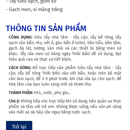
- Tẩy siêu sạch, gốm sứ
- Gạch men, xi măng trắng
THÔNG TIN SẢN PHẨM
CÔNG DỤNG:
Siêu tẩy nhà tắm - tẩy cặn, tẩy bể tông, tẩy
sạch cặn bẩn, rêu, vết ố, gáu bẩn ở toilet, bồn tiểu, bồn tắm,
gạch ốp lát, tường, sàn nhà và các thiết bị bằng men sứ
khác. Tẩy rửa men sứ hằng ngày THÁI BẢO dễ sử dụng, đạt
hiệu quả cao và thực sự tiết kiệm.
CÁCH DÙNG:
Đổ trực tiếp sản phẩm Siêu tẩy nhà tắm - tẩy
cặn, tẩy bể tông THÁI BẢO vào vết bẩn, hoặc trên bề mặt
cần làm sạch, để 3-5 phút trước khi chà rửa lại cho sạch, để
nhà tắm của bạn luôn sáng mới và thơm tho.
THÀNH PHẦN:
HCL, nước, phụ gia...
Chú ý:
Không tiếp xúc trực tiếp khi sử dụng, bảo quản xa thực
phẩm và tầm với trẻ em. Không được uống, nếu sản ph văng
vào mắt và da hãy rửa ngay bằng nước sạch.
Trở lại